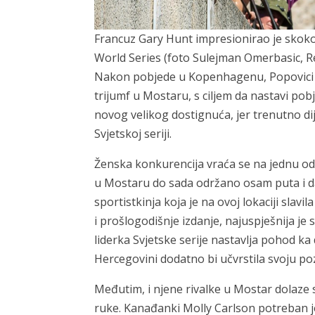
Francuz Gary Hunt impresionirao je skoko
World Series (foto Sulejman Omerbasic, R
Nakon pobjede u Kopenhagenu, Popovici se
trijumf u Mostaru, s ciljem da nastavi p
novog velikog dostignuća, jer trenutno dij
Svjetskoj seriji.
Ženska konkurencija vraća se na jednu od
u Mostaru do sada održano osam puta i dalo j
sportistkinja koja je na ovoj lokaciji slavi
i prošlogodišnje izdanje, najuspješnija je
liderka Svjetske serije nastavlja pohod k
Hercegovini dodatno bi učvrstila svoju poz
Međutim, i njene rivalke u Mostar dolaze s
ruke. Kanađanki Molly Carlson potreban j