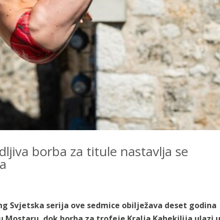
dljiva borba za titule nastavlja se
ta
ving Svjetska serija ove sedmice obilježava deset godina
Mostaru, dok borba za trofeje Kralja Kahekilija ulazi 