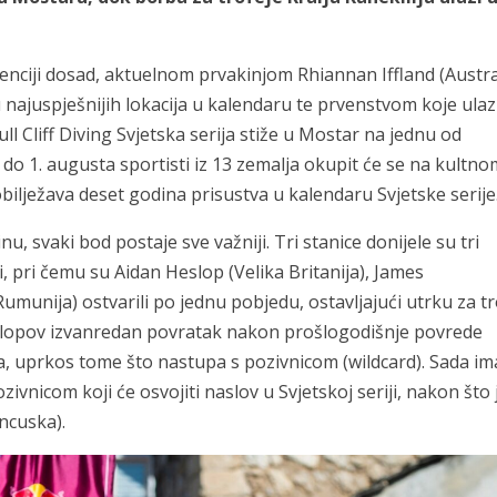
enciji dosad, aktuelnom prvakinjom Rhiannan Iffland (Austral
 najuspješnijih lokacija u kalendaru te prvenstvom koje ulaz
 Cliff Diving Svjetska serija stiže u Mostar na jednu od
a do 1. augusta sportisti iz 13 zemalja okupit će se na kultn
lježava deset godina prisustva u kalendaru Svjetske serije
, svaki bod postaje sve važniji. Tri stanice donijele su tri
, pri čemu su Aidan Heslop (Velika Britanija), James
Rumunija) ostvarili po jednu pobjedu, ostavljajući utrku za tr
slopov izvanredan povratak nakon prošlogodišnje povrede
, uprkos tome što nastupa s pozivnicom (wildcard). Sada im
zivnicom koji će osvojiti naslov u Svjetskoj seriji, nakon što 
ncuska).