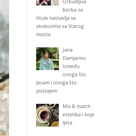
Uzbudljiva
borba za
titule nastavlja se
skokovima sa Starog
mosta
Jana
Damjanov:
Između
onoga što
jesam i onoga što
postajem
Mix & match
estetika i boje
ljeta