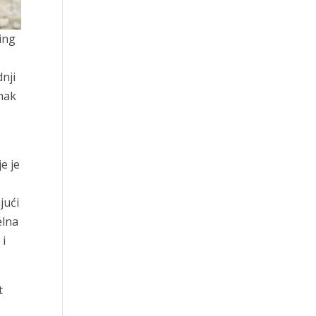
ing
nji
omak
e je
jući
elna
 i
t