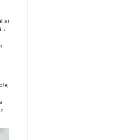
ija)
i u
om
.
ofej
a
je