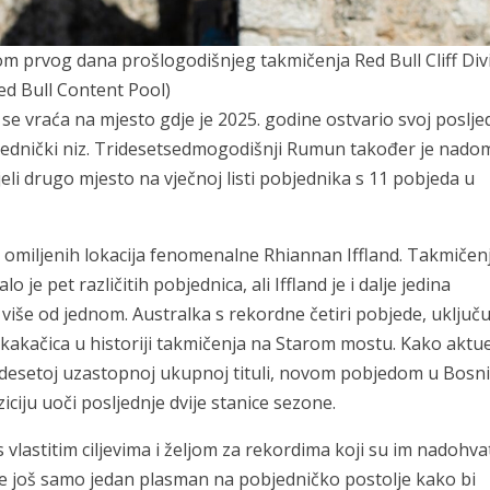
m prvog dana prošlogodišnjeg takmičenja Red Bull Cliff Div
ed Bull Content Pool)
 vraća na mjesto gdje je 2025. godine ostvario svoj posljed
objednički niz. Tridesetsedmogodišnji Rumun također je nad
eli drugo mjesto na vječnoj listi pobjednika s 11 pobjeda u
 omiljenih lokacija fenomenalne Rhiannan Iffland. Takmičenj
e pet različitih pobjednica, ali Iffland je i dalje jedina
la više od jednom. Australka s rekordne četiri pobjede, uključu
 skakačica u historiji takmičenja na Starom mostu. Kako aktu
a desetoj uzastopnoj ukupnoj tituli, novom pobjedom u Bosni
iciju uoči posljednje dvije stanice sezone.
 vlastitim ciljevima i željom za rekordima koji su im nadohva
e još samo jedan plasman na pobjedničko postolje kako bi