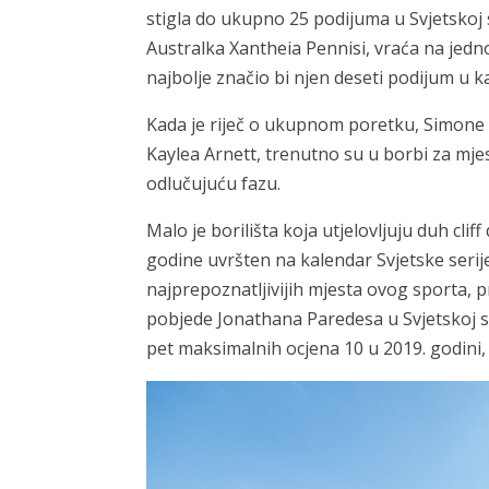
stigla do ukupno 25 podijuma u Svjetskoj 
Australka Xantheia Pennisi, vraća na jedno
najbolje značio bi njen deseti podijum u kar
Kada je riječ o ukupnom poretku, Simone 
Kaylea Arnett, trenutno su u borbi za mje
odlučujuću fazu.
Malo je borilišta koja utjelovljuju duh cli
godine uvršten na kalendar Svjetske serij
najprepoznatljivijih mjesta ovog sporta,
pobjede Jonathana Paredesa u Svjetskoj se
pet maksimalnih ocjena 10 u 2019. godini,