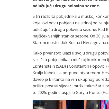
odlučujuću drugu polovinu sezone.
S tri različita pobjednika u muškoj konkur
koja lovi novu pobjedu na jednoj od za nju
odlučujuću drugu polovinu sezone, Red Bull
najiščekivanijih stanica sezone. Od 30. jul
Starom mostu, dok Bosna i Hercegovina obi
Kako prvenstvo ulazi u svoju drugu polovinu
različita pobjednika u muškoj konkurenciji
Lichtenstein (SAD) i Constantin Popovici (
Kralja Kahekilija potpuno otvorenom. He
doveo je Britanca na vrh ukupnog poretka
priliku postati sljedeći muški takmičar s po
to 2025. godine uspjelo Garyju Huntu (Fra