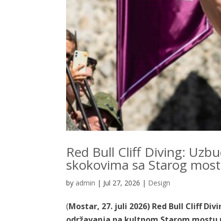
Red Bull Cliff Diving: Uzbu
skokovima sa Starog mos
by
admin
|
Jul 27, 2026
|
Design
(
Mostar, 27. juli 2026)
Red Bull Cliff Di
održavanja na kultnom Starom mostu u 