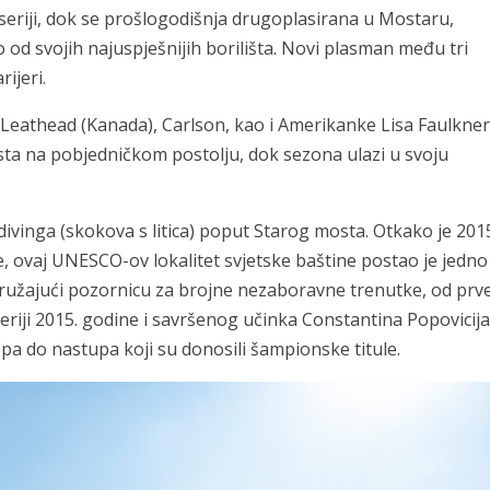
seriji, dok se prošlogodišnja drugoplasirana u Mostaru,
 od svojih najuspješnijih borilišta. Novi plasman među tri
ijeri.
Leathead (Kanada), Carlson, kao i Amerikanke Lisa Faulkner
sta na pobjedničkom postolju, dok sezona ulazi u svoju
ff divinga (skokova s litica) poput Starog mosta. Otkako je 201
e, ovaj UNESCO-ov lokalitet svjetske baštine postao je jedno
 pružajući pozornicu za brojne nezaboravne trenutke, od prv
riji 2015. godine i savršenog učinka Constantina Popovicija
 pa do nastupa koji su donosili šampionske titule.