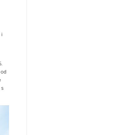
 i
5.
 od
e
 s