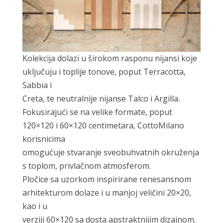
Kolekcija dolazi u širokom rasponu nijansi koje
uključuju i toplije tonove, poput Terracotta,
Sabbia i
Creta, te neutralnije nijanse Talco i Argilla.
Fokusirajući se na velike formate, poput
120×120 i 60×120 centimetara, CottoMilano
korisnicima
omogućuje stvaranje sveobuhvatnih okruženja
s toplom, privlačnom atmosferom.
Pločice sa uzorkom inspirirane renesansnom
arhitekturom dolaze i u manjoj veličini 20×20,
kao i u
verziji 60×120 sa dosta apstraktnijim dizajnom.