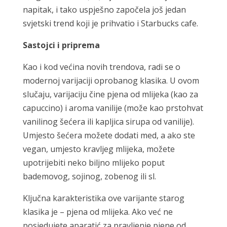
napitak, i tako uspješno započela još jedan
svjetski trend koji je prihvatio i Starbucks cafe.
Sastojci i priprema
Kao i kod većina novih trendova, radi se o
modernoj varijaciji oprobanog klasika. U ovom
slučaju, varijaciju čine pjena od mlijeka (kao za
capuccino) i aroma vanilije (može kao prstohvat
vanilinog šećera ili kapljica sirupa od vanilije).
Umjesto šećera možete dodati med, a ako ste
vegan, umjesto kravljeg mlijeka, možete
upotrijebiti neko biljno mlijeko poput
bademovog, sojinog, zobenog ili sl.
Ključna karakteristika ove varijante starog
klasika je – pjena od mlijeka. Ako već ne
posjedujete aparatić za pravljenje pjene od