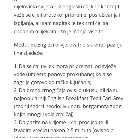
dijelovima svijeta. Uz engleski čaj kao koncept
veže se cijeli protokol pripreme, posluživanja i
ispijanja, ali sam napitak je tek crni čaj sa
dodanim mlijekom. I to je manje-više to.
Međutim, Englezi bi vjerovatno skrenuli pažnju
i na sljedeće:
Da se čaj uvijek mora pripremati od svježe
vode (umjesto ponovo prokuhane) koja se
zagrije gotovo do tačke ključanja;
Da brend crnog čaja ovisi o ukusu, ali da su
najpopularniji English Breakfast Tea i Earl Grey
(zadnji sadrži neodoljivu notu bergamota zbog
kojih mnogi i vole crni čaj);
Da pazite na vrijeme – čaj procijedite ili
izvadite vrećicu nakon 2-5 minuta (ovisno o