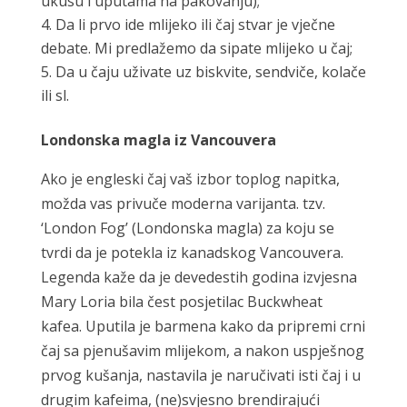
ukusu i uputama na pakovanju);
Da li prvo ide mlijeko ili čaj stvar je vječne
debate. Mi predlažemo da sipate mlijeko u čaj;
Da u čaju uživate uz biskvite, sendviče, kolače
ili sl.
Londonska magla iz Vancouvera
Ako je engleski čaj vaš izbor toplog napitka,
možda vas privuče moderna varijanta. tzv.
‘London Fog’ (Londonska magla) za koju se
tvrdi da je potekla iz kanadskog Vancouvera.
Legenda kaže da je devedestih godina izvjesna
Mary Loria bila čest posjetilac Buckwheat
kafea. Uputila je barmena kako da pripremi crni
čaj sa pjenušavim mlijekom, a nakon uspješnog
prvog kušanja, nastavila je naručivati isti čaj i u
drugim kafeima, (ne)svjesno brendirajući