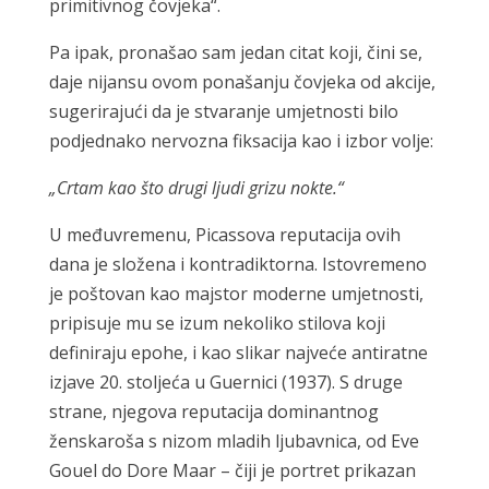
primitivnog čovjeka“.
Pa ipak, pronašao sam jedan citat koji, čini se,
daje nijansu ovom ponašanju čovjeka od akcije,
sugerirajući da je stvaranje umjetnosti bilo
podjednako nervozna fiksacija kao i izbor volje:
„Crtam kao što drugi ljudi grizu nokte.“
U međuvremenu, Picassova reputacija ovih
dana je složena i kontradiktorna. Istovremeno
je poštovan kao majstor moderne umjetnosti,
pripisuje mu se izum nekoliko stilova koji
definiraju epohe, i kao slikar najveće antiratne
izjave 20. stoljeća u Guernici (1937). S druge
strane, njegova reputacija dominantnog
ženskaroša s nizom mladih ljubavnica, od Eve
Gouel do Dore Maar – čiji je portret prikazan