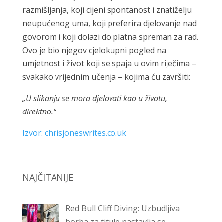
razmišljanja, koji cijeni spontanost i znatiželju
neupućenog uma, koji preferira djelovanje nad
govorom i koji dolazi do platna spreman za rad.
Ovo je bio njegov cjelokupni pogled na
umjetnost i život koji se spaja u ovim riječima –
svakako vrijednim učenja – kojima ću završiti:
„U slikanju se mora djelovati kao u životu,
direktno.“
Izvor: chrisjoneswrites.co.uk
NAJČITANIJE
Red Bull Cliff Diving: Uzbudljiva
borba za titule nastavlja se