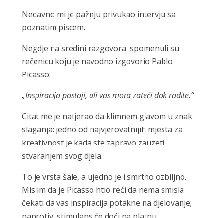
Nedavno mi je pažnju privukao intervju sa
poznatim piscem.
Negdje na sredini razgovora, spomenuli su
rečenicu koju je navodno izgovorio Pablo
Picasso:
„Inspiracija postoji, ali vas mora zateći dok radite.“
Citat me je natjerao da klimnem glavom u znak
slaganja: jedno od najvjerovatnijih mjesta za
kreativnost je kada ste zapravo zauzeti
stvaranjem svog djela.
To je vrsta šale, a ujedno je i smrtno ozbiljno.
Mislim da je Picasso htio reći da nema smisla
čekati da vas inspiracija potakne na djelovanje;
naprotiv, stimulans će doći na platnu.